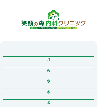
月
火
水
木
金