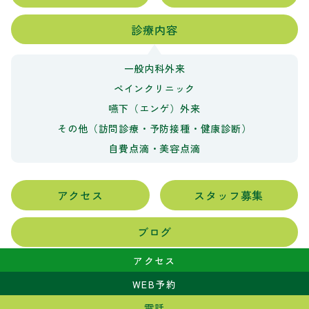
診療内容
一般内科外来
ペインクリニック
嚥下（エンゲ）外来
その他（訪問診療・予防接種・健康診断）
自費点滴・美容点滴
アクセス
スタッフ募集
ブログ
アクセス
Copyright © 笑顔の森内科クリニック,2026
WEB予約
電話