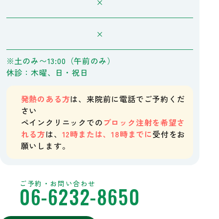
×
×
※土のみ〜13:00（午前のみ）
休診：木曜、日・祝日
発熱のある方
は、来院前に電話でご予約くだ
さい
ペインクリニックでの
ブロック注射を希望さ
れる方
は、
12時または、18時までに
受付をお
願いします。
ご予約・お問い合わせ
06-6232-8650