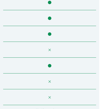
●
●
●
×
●
×
×